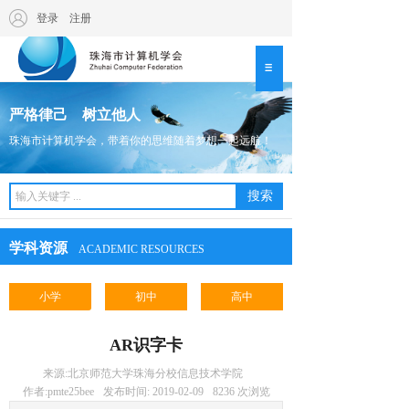
登录
|
注册
严格律己 树立他人
珠海市计算机学会，带着你的思维随着梦想一起远航！
搜索
学科资源
ACADEMIC RESOURCES
小学
初中
高中
AR识字卡
来源:
北京师范大学珠海分校信息技术学院
作者:
pmte25bee
发布时间:
2019-02-09
8236
次浏览