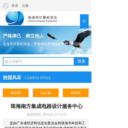
登录
|
注册
严格律己 树立他人
珠海市计算机学会，带着你的思维随着梦想一起远航！
搜索
校园风采
CAMPUS STYLE
教学楼
办公楼
宿舍区
珠海南方集成电路设计服务中心
发布时间: 2019-01-27 10:03
是由广东省经济和信息化委员会和珠海市科技和工